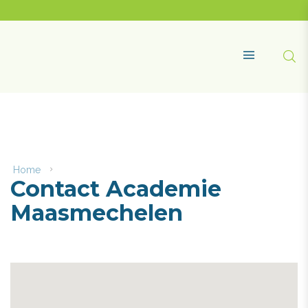
Naar
content
Academie
Maasmechelen
Zoe
MENU
Home
Contact
Contact Academie
Academie
Maasmechelen
Maasmechelen