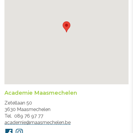
Academie Maasmechelen
Adres
Zetellaan 50
3630
Maasmechelen
Tel.
089 76 97 77
E-
academie@maasmechelen.be
mail
Volg
Facebook
Instagram