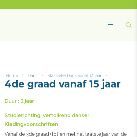
Naar
content
Academie
Maasmechelen
Zoe
MENU
Home
Dans
Klassieke Dans vanaf 12 jaar
4de
4de graad vanaf 15 jaar
graad
vanaf
15
jaar
Duur : 3 jaar
Studierichting: vertolkend danser
Kledingvoorschriften
Vanaf de 3de graad (tot en met het laatste jaar van de