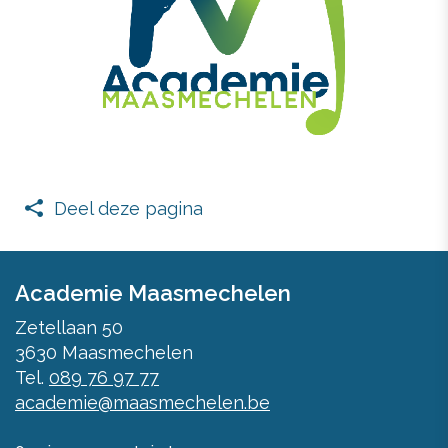
Deel deze pagina
Facebook
Twitter
mail
Academie Maasmechelen
Zetellaan 50
3630
Maasmechelen
Tel.
089 76 97 77
academie@maasmechelen.be